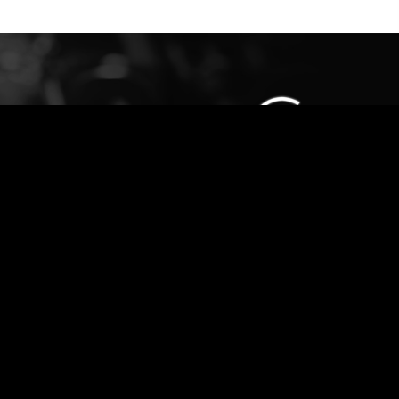
bidud@G-Engineer.com
972-544324011 +
Privacy Policy